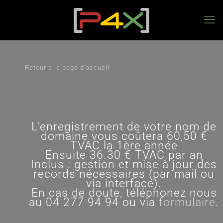
Retour à la page d'accueil
L'enregistrement de votre nom de
domaine vous coûtera 60,50 €
TVAC la 1ère année
Ensuite 36.30 € TVAC par an
Inclus : gestion et mise à jour des
records nécessaires (par mail ou
via interface).
En cas de doute, téléphonez nous
au
04 277 94 94
ou via
formulaire
.